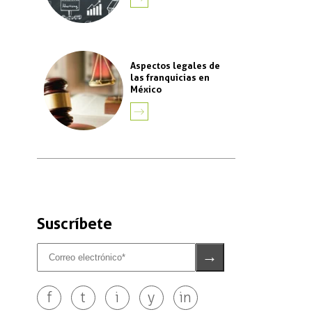
MÁS
Aspectos legales de
las franquicias en
México
LEER
MÁS
Suscríbete
f
t
i
y
in