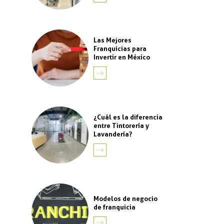
Las Mejores
Franquicias para
Invertir en México
LEER
MÁS
¿Cuál es la diferencia
entre Tintorería y
Lavandería?
LEER
MÁS
Modelos de negocio
de franquicia
LEER