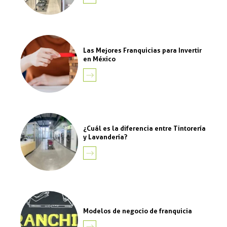
MÁS
Las Mejores Franquicias para Invertir
en México
LEER
MÁS
¿Cuál es la diferencia entre Tintorería
y Lavandería?
LEER
MÁS
Modelos de negocio de franquicia
LEER