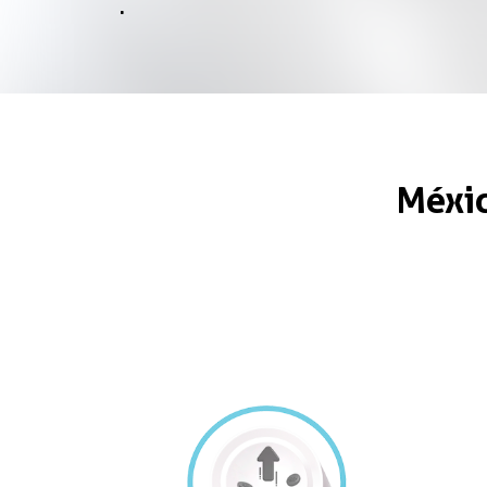
.
Méxic